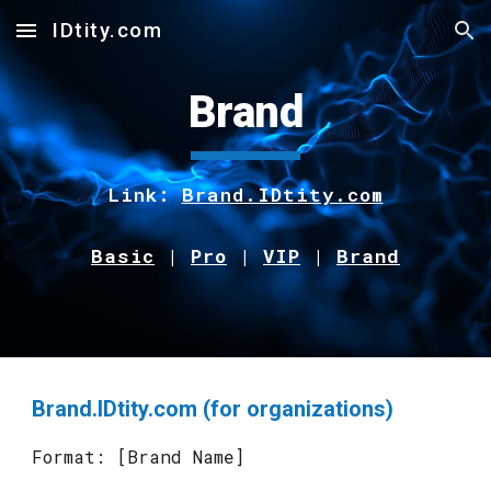
IDtity.com
Skip to main content
Skip to navigation
Brand
Link:
Brand.IDtity.com
Basic
|
Pro
|
VIP
|
Brand
Brand
.IDtity.com (
for organizations
)
Format: [
Brand
Name]