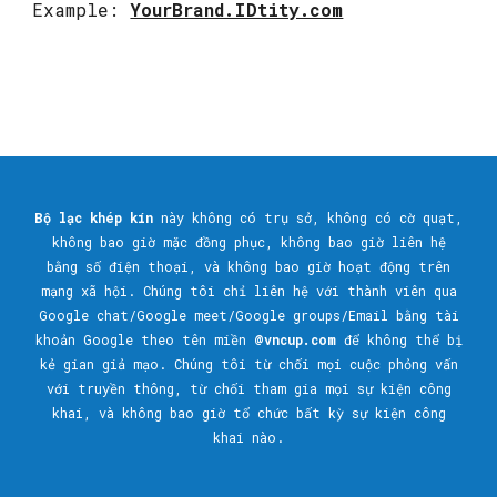
Example:
YourBrand.IDtity.com
Bộ lạc khép kín
này
không có trụ sở,
không có cờ quạt,
không bao giờ mặc đồng phục,
không
bao giờ liên hệ
bằng
số điện thoại, và không
bao giờ hoạt động trên
mạng xã hội. Chúng tôi chỉ liên hệ với
thành viên
qua
Google chat/Google meet/G
oogle groups/
Email bằng tài
khoản Google theo tên miền
@vncup.com
để không thể bị
kẻ gian giả mạo. Chúng tôi từ chối mọi cuộc phỏng vấn
với truyền thông, từ chối tham gia mọi sự kiện
công
khai, và không bao giờ tổ chức bất kỳ sự kiện công
khai nào.